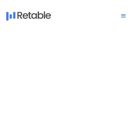
Simplifica tu proceso de gestión de RRHH con las plantillas
de hojas de cálculo de seguimiento de RRHH y
reclutamiento de Retable!
¡Prueba sin iniciar sesión!