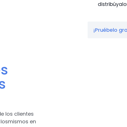
distribúyalo
¡Pruébelo gra
es
s
e los clientes
e losmismos en