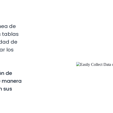
nea de
s tablas
idad de
ar los
ón de
de manera
n sus