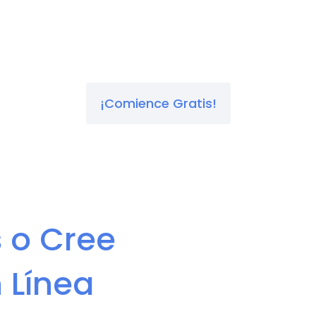
ínea de forma automática a partir de sus tablas 
 conel constructor de formularios en línea de Re
¡Comience Gratis!
 o Cree
 Línea