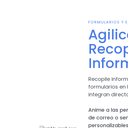
FORMULARIOS Y E
Agili
Recop
Infor
Recopile infor
formularios en
integran direct
Anime a las per
de correo o se
personalizable