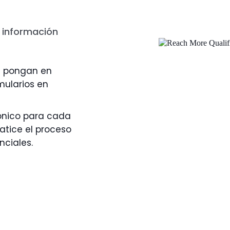
r información
se pongan en
mularios en
rónico para cada
tice el proceso
nciales.