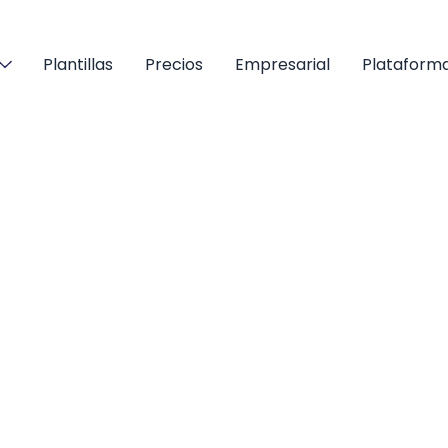
Plantillas
Precios
Empresarial
Plataform
SOLUCIONES
Formularios en
Personalizado